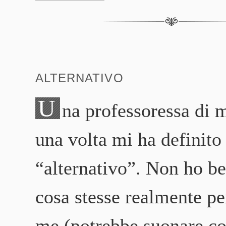
ALTERNATIVO
U
na professoressa di m
una volta mi ha definito
“alternativo”. Non ho be
cosa stesse realmente p
me (potrebbe suonare c